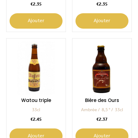
Price
Price
€2.35
€2.35
Ajouter
Ajouter
Watou triple
Bière des Ours
33cl
Ambrée
8,5 °
33cl
Price
Price
€2.45
€2.37
Ajouter
Ajouter