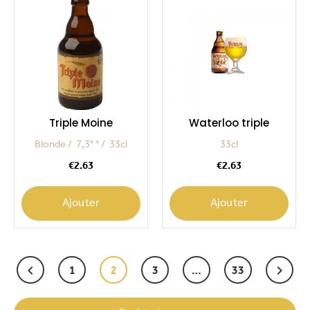
Triple Moine
Waterloo triple
Blonde
7,3° °
33cl
33cl
Price
Price
€2.63
€2.63
Ajouter
Ajouter
Next


1
2
3
…
33
Previous