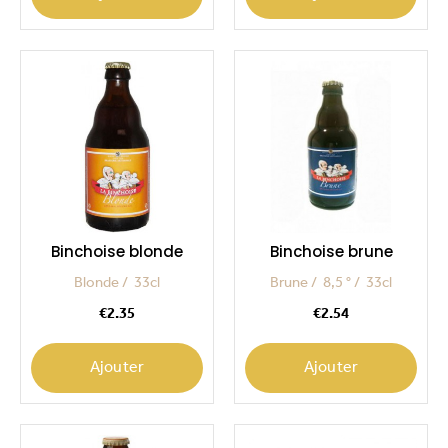
Binchoise blonde
Binchoise brune
Blonde
33cl
Brune
8,5 °
33cl
Price
Price
€2.35
€2.54
Ajouter
Ajouter