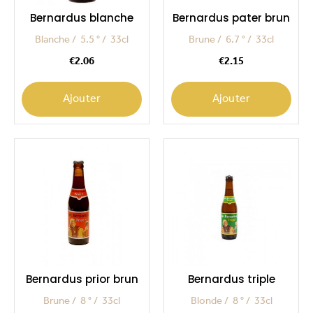
Bernardus blanche
Bernardus pater brun
Blanche
5.5 °
33cl
Brune
6.7 °
33cl
Price
Price
€2.06
€2.15
Ajouter
Ajouter
Bernardus prior brun
Bernardus triple
Brune
8 °
33cl
Blonde
8 °
33cl