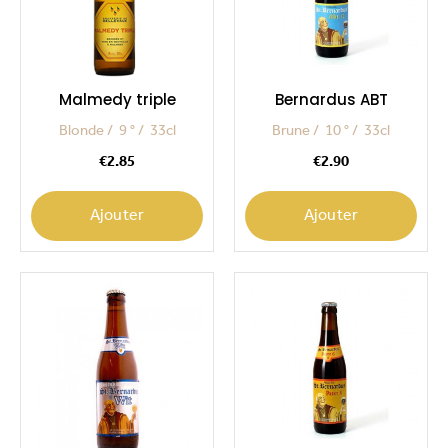
Malmedy triple
Bernardus ABT
Blonde
9 °
33cl
Brune
10 °
33cl
Price
Price
€2.85
€2.90
Ajouter
Ajouter