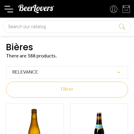
Basket
Your account
Search
Bières
There are 388 products.

RELEVANCE
Filtrer