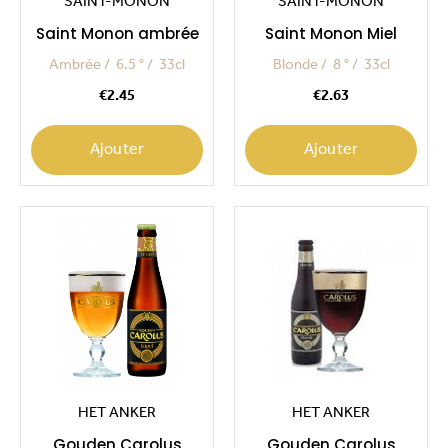
SAINT-MONON
SAINT-MONON
Saint Monon ambrée
Saint Monon Miel
Ambrée
6.5 °
33cl
Blonde
8 °
33cl
Price
Price
€2.45
€2.63
Ajouter
Ajouter
HET ANKER
HET ANKER
Gouden Carolus
Gouden Carolus