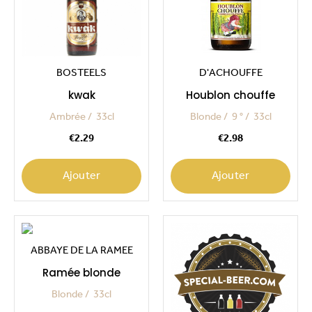
BOSTEELS
D'ACHOUFFE
kwak
Houblon chouffe
Ambrée
33cl
Blonde
9 °
33cl
Price
Price
€2.29
€2.98
Ajouter
Ajouter
ABBAYE DE LA RAMEE
Ramée blonde
Blonde
33cl
Price