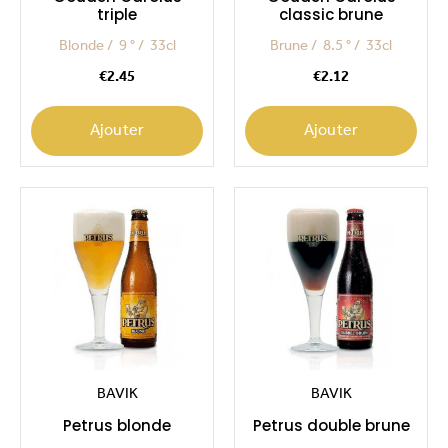
triple
classic brune
Blonde
9 °
33cl
Brune
8.5 °
33cl
Price
Price
€2.45
€2.12
Ajouter
Ajouter
BAVIK
BAVIK
Petrus blonde
Petrus double brune