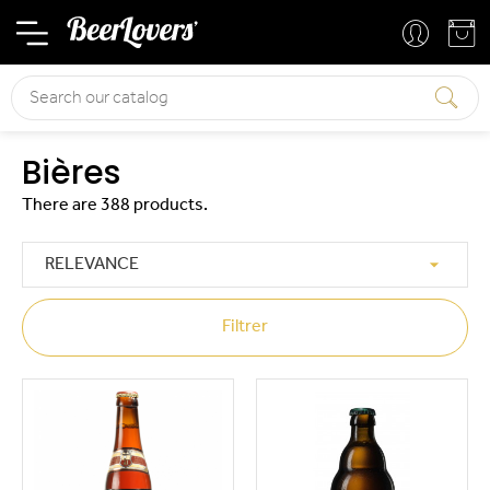
Basket
Your account
Search
Bières
There are 388 products.

RELEVANCE
Filtrer