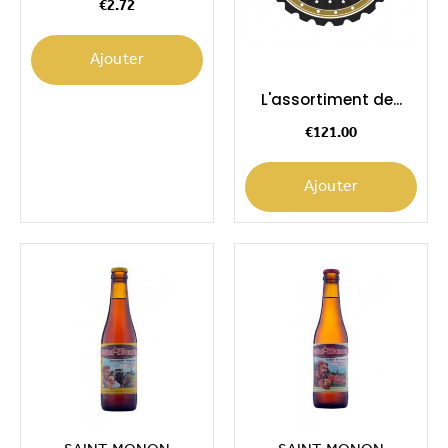
€2.72
Ajouter
L'assortiment de...
Price
€121.00
Ajouter