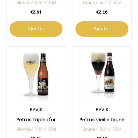
Blonde
6.6 °
33cl
Brune
6.5 °
33cl
Price
Price
€2.01
€2.16
Ajouter
Ajouter
BAVIK
BAVIK
Petrus triple d'or
Petrus vieille brune
Blonde
7.5 °
33cl
Brune
5.5 °
33cl
Price
Price