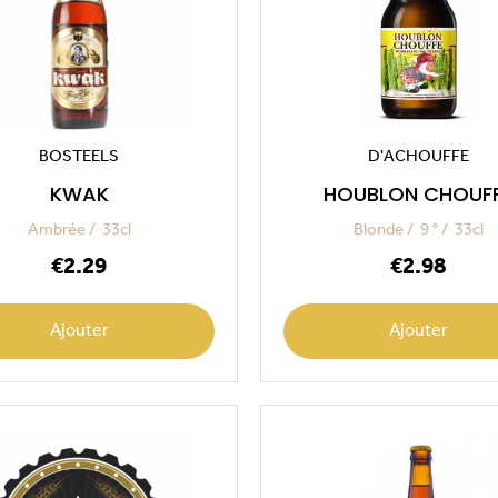
BOSTEELS
D'ACHOUFFE
KWAK
HOUBLON CHOUF
Ambrée
33cl
Blonde
9 °
33cl
Price
Price
€2.29
€2.98
Ajouter
Ajouter