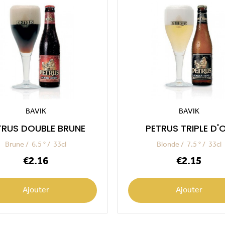
BAVIK
BAVIK
TRUS DOUBLE BRUNE
PETRUS TRIPLE D'
Brune
6.5 °
33cl
Blonde
7.5 °
33cl
Price
Price
€2.16
€2.15
Ajouter
Ajouter