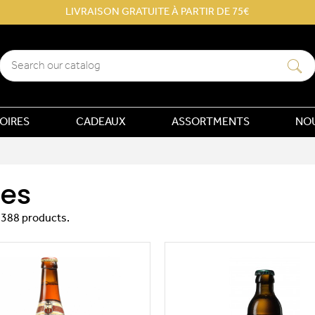
LIVRAISON GRATUITE À PARTIR DE 75€
Search
OIRES
CADEAUX
ASSORTMENTS
NO
res
 388 products.