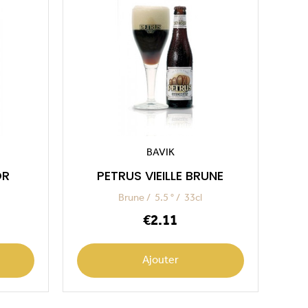
BAVIK
OR
PETRUS VIEILLE BRUNE
Brune
5.5 °
33cl
Price
€2.11
Ajouter