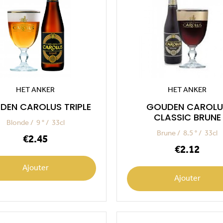
HET ANKER
HET ANKER
DEN CAROLUS TRIPLE
GOUDEN CAROLU
CLASSIC BRUNE
Blonde
9 °
33cl
Brune
8.5 °
33cl
Price
€2.45
Price
€2.12
Ajouter
Ajouter