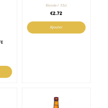
Blonde
33cl
Price
€2.72
Ajouter
FE