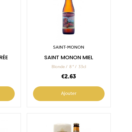
SAINT-MONON
RÉE
SAINT MONON MIEL
Blonde
8 °
33cl
Price
€2.63
Ajouter