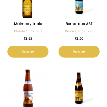
Malmedy triple
Bernardus ABT
Blonde
9 °
33cl
Brune
10 °
33cl
Price
Price
€2.85
€2.90
Ajouter
Ajouter