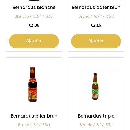
Bernardus blanche
Bernardus pater brun
Blanche
5.5 °
33cl
Brune
6.7 °
33cl
Price
Price
€2.06
€2.15
Ajouter
Ajouter
Bernardus prior brun
Bernardus triple
Brune
8 °
33cl
Blonde
8 °
33cl