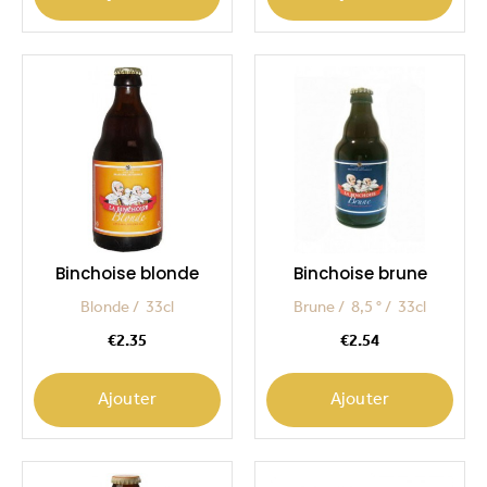
Binchoise blonde
Binchoise brune
Blonde
33cl
Brune
8,5 °
33cl
Price
Price
€2.35
€2.54
Ajouter
Ajouter