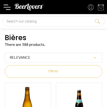
Basket
Your account
Search
Bières
There are 388 products.

RELEVANCE
Filtrer