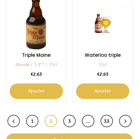
Triple Moine
Waterloo triple
Blonde
7,3° °
33cl
33cl
Price
Price
€2.63
€2.63
Ajouter
Ajouter
Next


1
2
3
…
33
Previous