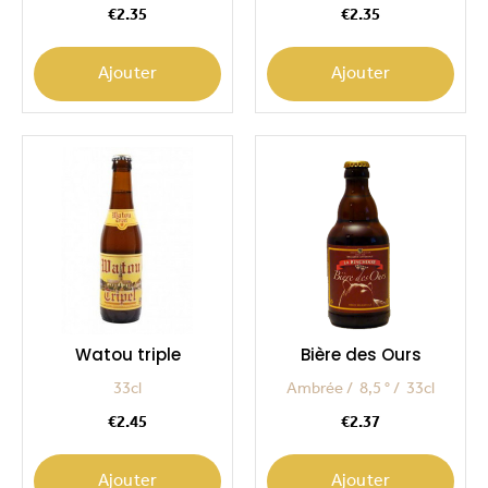
Price
Price
€2.35
€2.35
Ajouter
Ajouter
Watou triple
Bière des Ours
33cl
Ambrée
8,5 °
33cl
Price
Price
€2.45
€2.37
Ajouter
Ajouter