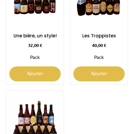
Une bière, un style!
Les Trappistes
Prix
Prix
32,00 €
40,00 €
Pack
Pack
Ajouter
Ajouter