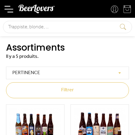
Mon compte
Mon panier
Rechercher
Assortiments
Il y a 5 produits.

PERTINENCE
Filtrer