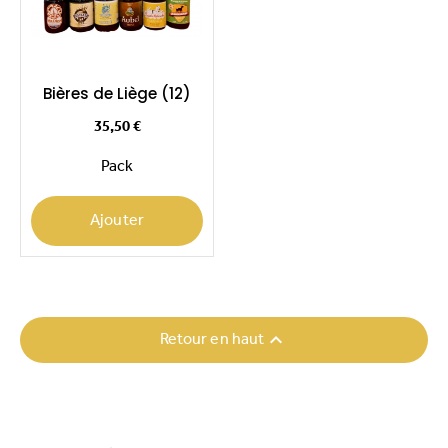
Bières de Liège (12)
Prix
35,50 €
Pack
Ajouter

Retour en haut