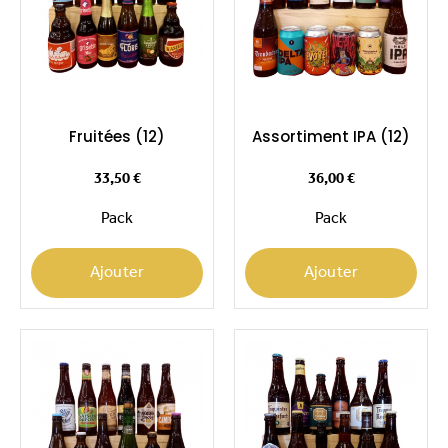
Fruitées (12)
Assortiment IPA (12)
Prix
Prix
33,50 €
36,00 €
Pack
Pack
Ajouter
Ajouter