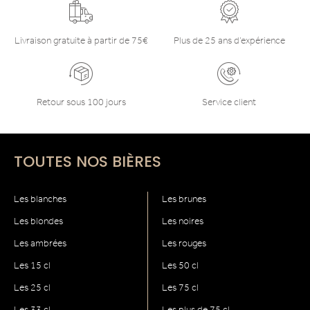
Livraison gratuite à partir de 75€
Plus de 25 ans d’expérience
Retour sous 100 jours
Service client
TOUTES NOS BIÈRES
Les blanches
Les brunes
Les blondes
Les noires
Les ambrées
Les rouges
Les 15 cl
Les 50 cl
Les 25 cl
Les 75 cl