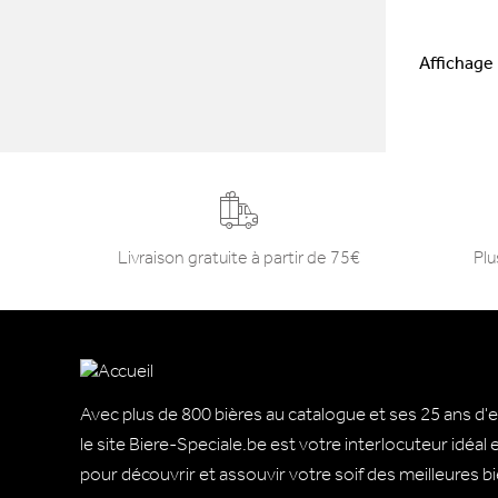
Affichage 
Livraison gratuite à partir de 75€
Plu
Avec plus de 800 bières au catalogue et ses 25 ans d'
le site Biere-Speciale.be est votre interlocuteur idéal
pour découvrir et assouvir votre soif des meilleures b