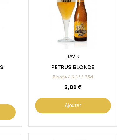
BAVIK
S
PETRUS BLONDE
Blonde
6.6 °
33cl
Prix
2,01 €
Ajouter