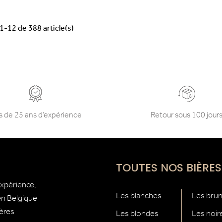
1-12 de 388 article(s)
s de 25 ans d’expérience
Retour sous 100 jour
TOUTES NOS BIÈRES
expérience,
Les blanches
Les bru
 en Belgique
ières
Les blondes
Les noir