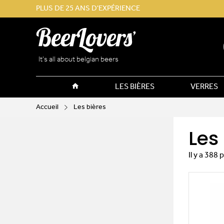
PLUS DE 25 ANS D'EXPÉRIENCE
It’s all about belgian beers
LES BIÈRES
VERRES
Accueil
Les bières
Les
Il y a 388 