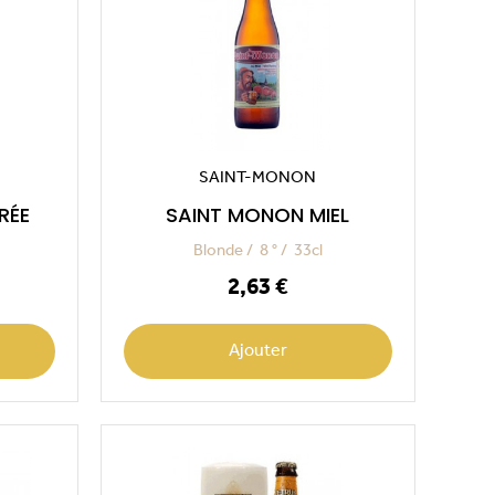
SAINT-MONON
RÉE
SAINT MONON MIEL
Blonde
8 °
33cl
Prix
2,63 €
Ajouter