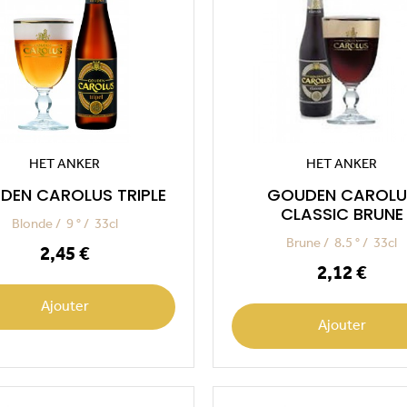
HET ANKER
HET ANKER
DEN CAROLUS TRIPLE
GOUDEN CAROLU
CLASSIC BRUNE
Blonde
9 °
33cl
Brune
8.5 °
33cl
Prix
2,45 €
Prix
2,12 €
Ajouter
Ajouter