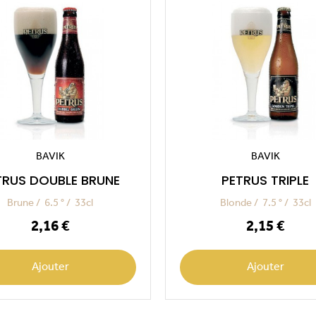
BAVIK
BAVIK
TRUS DOUBLE BRUNE
PETRUS TRIPLE
Brune
6.5 °
33cl
Blonde
7.5 °
33cl
Prix
Prix
2,16 €
2,15 €
Ajouter
Ajouter