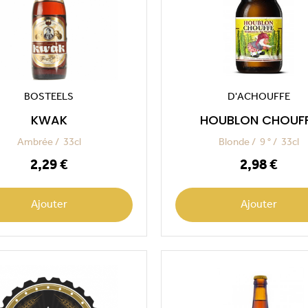
BOSTEELS
D'ACHOUFFE
KWAK
HOUBLON CHOUF
Ambrée
33cl
Blonde
9 °
33cl
Prix
Prix
2,29 €
2,98 €
Ajouter
Ajouter