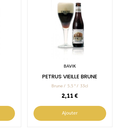
BAVIK
PETRUS VIEILLE BRUNE
Brune
5.5 °
33cl
Prix
2,11 €
Ajouter