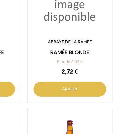
ABBAYE DE LA RAMEE
FE
RAMÉE BLONDE
Blonde
33cl
Prix
2,72 €
Ajouter