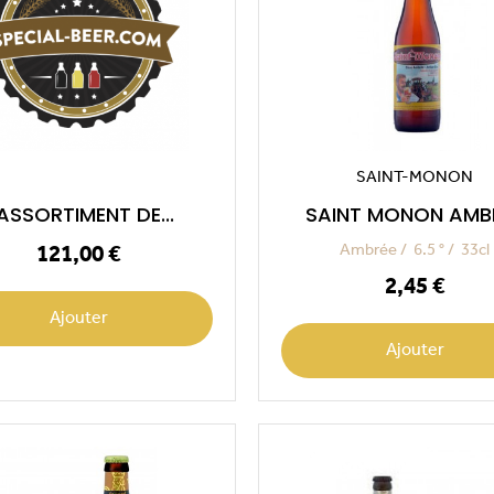
SAINT-MONON
'ASSORTIMENT DE...
SAINT MONON AMB
Prix
Ambrée
6.5 °
33cl
121,00 €
Prix
2,45 €
Ajouter
Ajouter