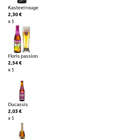
Kasteel rouge
2,30 €
x 1
Floris passion
2,54 €
x 1
Ducassis
2,03 €
x 1