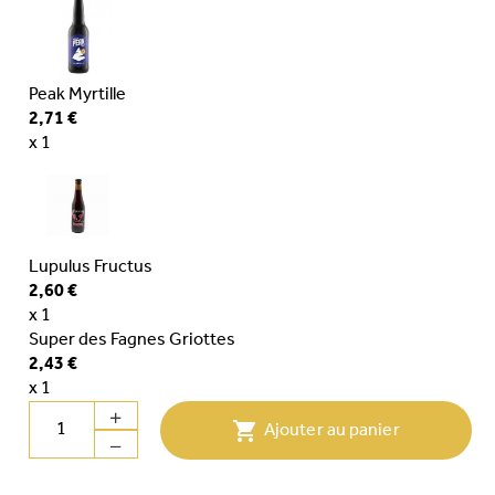
Peak Myrtille
2,71 €
x 1
Lupulus Fructus
2,60 €
x 1
Super des Fagnes Griottes
2,43 €
x 1

Ajouter au panier