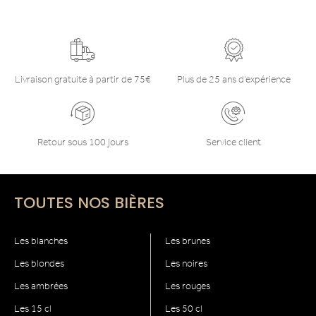
Livraison gratuite à partir de 75€
Plus de 25 ans d’expérience
Retour sous 100 jours
Service client
TOUTES NOS BIÈRES
Les blanches
Les brunes
Les blondes
Les noires
Les ambrées
Les rouges
Les 15 cl
Les 50 cl