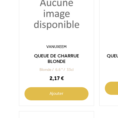
VANUXEEM
QUEUE DE CHARRUE
QUEU
BLONDE
Blonde
6.6 °
33cl
Prix
2,17 €
Ajouter