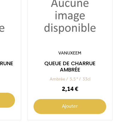
VANUXEEM
BRUNE
QUEUE DE CHARRUE
AMBRÉE
Ambrée
5.5 °
33cl
Prix
2,14 €
Ajouter