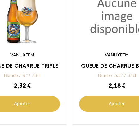
VANUXEEM
VANUXEEM
E DE CHARRUE TRIPLE
QUEUE DE CHARRUE 
Blonde
9 °
33cl
Brune
5.5 °
33cl
Prix
Prix
2,32 €
2,18 €
Ajouter
Ajouter