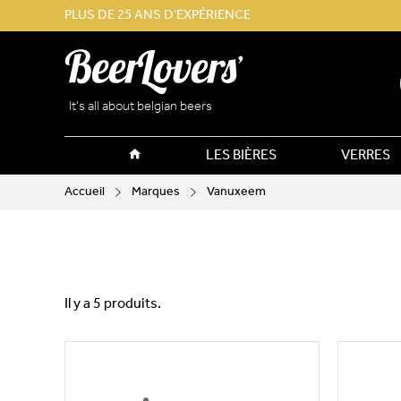
PLUS DE 25 ANS D'EXPÉRIENCE
It’s all about belgian beers
LES BIÈRES
VERRES
Accueil
Marques
Vanuxeem
Il y a 5 produits.