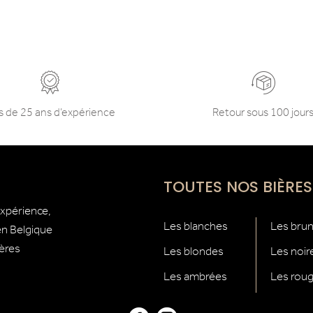
s de 25 ans d’expérience
Retour sous 100 jour
TOUTES NOS BIÈRES
expérience,
Les blanches
Les bru
 en Belgique
ières
Les blondes
Les noir
Les ambrées
Les rou
Facebook
Instagram