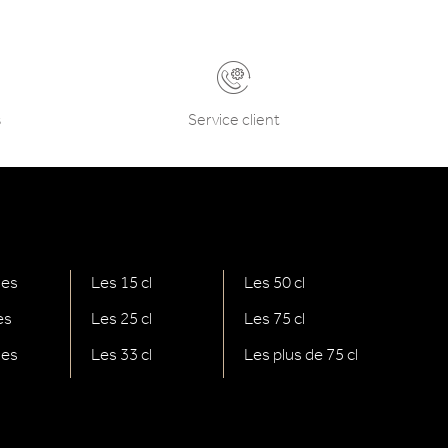
s
Service client
nes
Les 15 cl
Les 50 cl
es
Les 25 cl
Les 75 cl
ges
Les 33 cl
Les plus de 75 cl