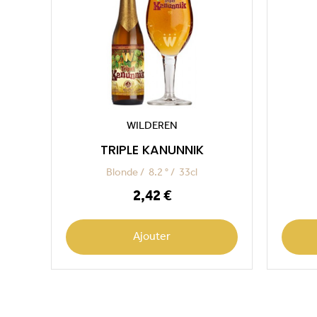
WILDEREN
TRIPLE KANUNNIK
Blonde
8.2 °
33cl
Prix
2,42 €
Ajouter