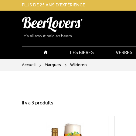
PLUS DE 25 ANS D'EXPÉRIENCE
It’s all about belgian beers
LES BIÈRES
VERRES
Accueil
Marques
Wilderen
Il y a 3 produits.