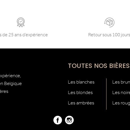
s de 25 ans d’expérience
Retour sous 100 jour
TOUTES NOS BIÈRES
expérience,
Les blanches
Les bru
 en Belgique
ières
Les blondes
Les noir
Les ambrées
Les rou
Facebook
Instagram