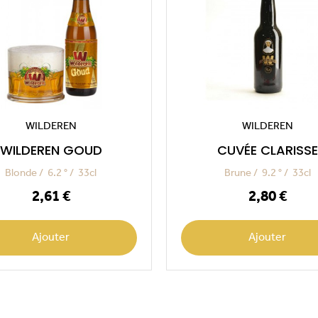
WILDEREN
WILDEREN
WILDEREN GOUD
CUVÉE CLARISSE
Blonde
6.2 °
33cl
Brune
9.2 °
33cl
Prix
Prix
2,61 €
2,80 €
Ajouter
Ajouter