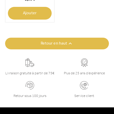
Ajouter

Retour en haut
Livraison gratuite à partir de 75€
Plus de 25 ans d’expérience
Retour sous 100 jours
Service client