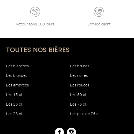
Retour sous 100 jours
Service client
TOUTES NOS BIÈRES
Les blanches
Les brunes
Les blondes
Les noires
Les ambrées
Les rouges
Les 15 cl
Les 50 cl
Les 25 cl
Les 75 cl
Les 33 cl
Les plus de 75 cl
Facebook
Instagram