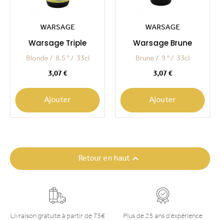
WARSAGE
WARSAGE
Warsage Triple
Warsage Brune
Blonde
8.5 °
33cl
Brune
9 °
33cl
Prix
Prix
3,07 €
3,07 €
Ajouter
Ajouter

Retour en haut
Livraison gratuite à partir de 75€
Plus de 25 ans d’expérience