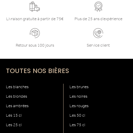
Livraison gratuite à partir de 75€
Plus de 25 ans d’expérience
Retour sous 100 jours
Service client
TOUTES NOS BIÈRES
Les blanches
Les brunes
Les blondes
Les noires
Les ambrées
Les rouges
Les 15 cl
Les 50 cl
Les 25 cl
Les 75 cl