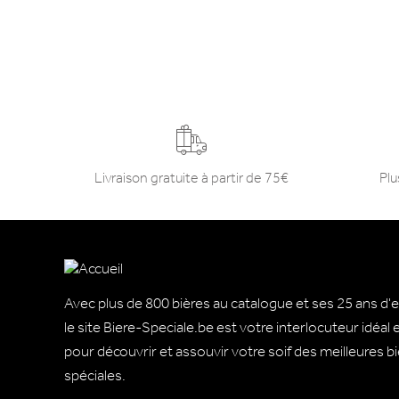
Livraison gratuite à partir de 75€
Plu
Avec plus de 800 bières au catalogue et ses 25 ans d'
le site Biere-Speciale.be est votre interlocuteur idéal
pour découvrir et assouvir votre soif des meilleures b
spéciales.