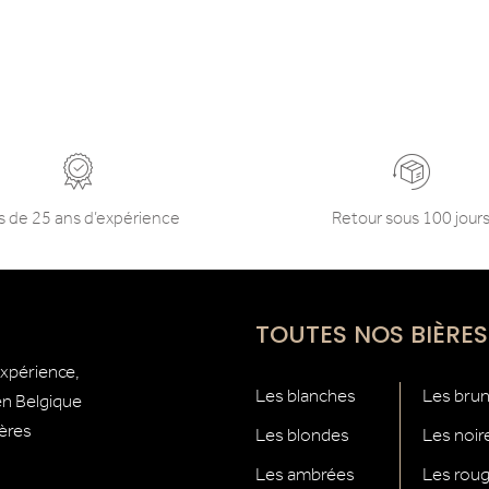
s de 25 ans d’expérience
Retour sous 100 jour
TOUTES NOS BIÈRES
expérience,
Les blanches
Les bru
 en Belgique
ières
Les blondes
Les noir
Les ambrées
Les rou