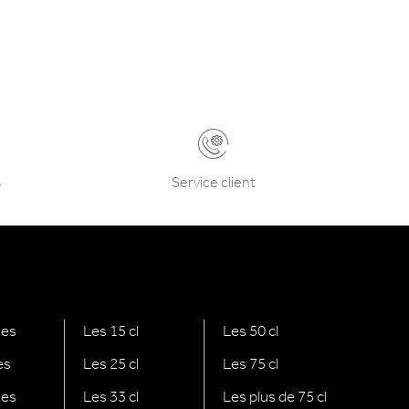
s
Service client
nes
Les 15 cl
Les 50 cl
es
Les 25 cl
Les 75 cl
ges
Les 33 cl
Les plus de 75 cl