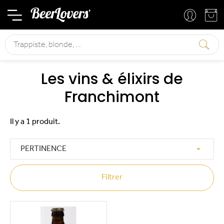
Mon compte
Mon panier
Rechercher
Les vins & élixirs de
Franchimont
Il y a 1 produit.

PERTINENCE
Filtrer