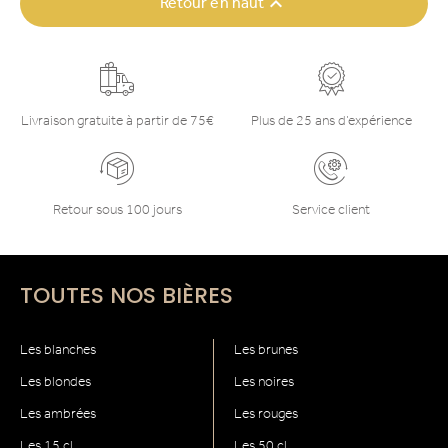

Retour en haut
Livraison gratuite à partir de 75€
Plus de 25 ans d’expérience
Retour sous 100 jours
Service client
TOUTES NOS BIÈRES
Les blanches
Les brunes
Les blondes
Les noires
Les ambrées
Les rouges
Les 15 cl
Les 50 cl