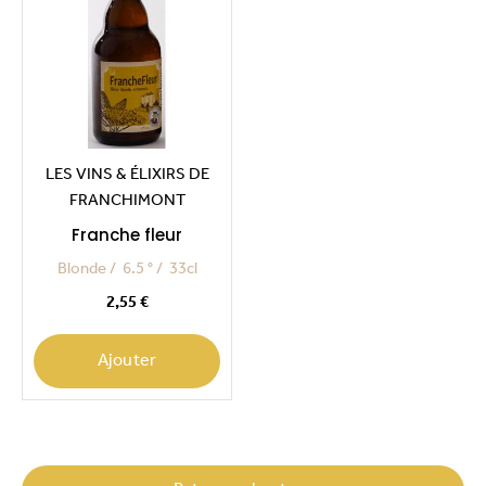
LES VINS & ÉLIXIRS DE
FRANCHIMONT
Franche fleur
Blonde
6.5 °
33cl
Prix
2,55 €
Ajouter