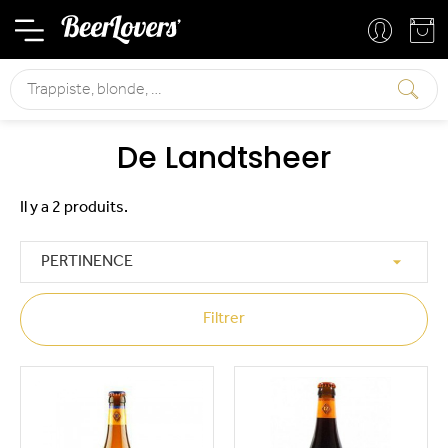
Mon compte
Mon panier
Rechercher
De Landtsheer
Il y a 2 produits.

PERTINENCE
Filtrer