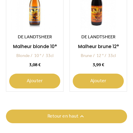
DE LANDTSHEER
DE LANDTSHEER
Malheur blonde 10°
Malheur brune 12°
Blonde
10 °
33cl
Brune
12 °
33cl
Prix
Prix
3,08 €
3,99 €
Ajouter
Ajouter

Retour en haut