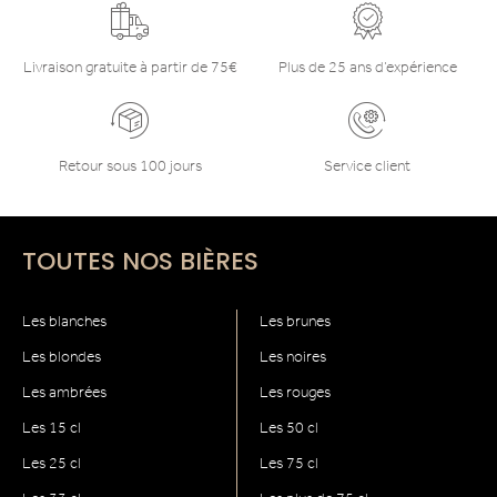
Livraison gratuite à partir de 75€
Plus de 25 ans d’expérience
Retour sous 100 jours
Service client
TOUTES NOS BIÈRES
Les blanches
Les brunes
Les blondes
Les noires
Les ambrées
Les rouges
Les 15 cl
Les 50 cl
Les 25 cl
Les 75 cl