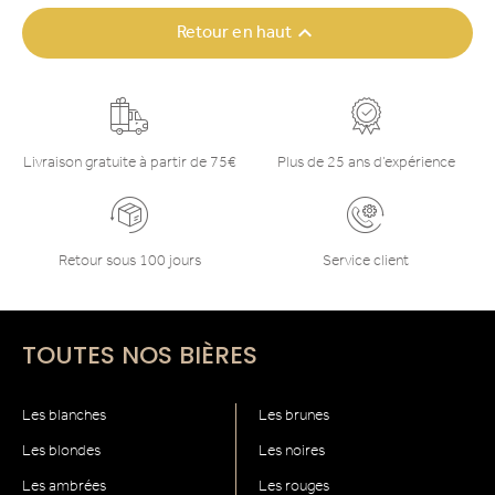

Retour en haut
Livraison gratuite à partir de 75€
Plus de 25 ans d’expérience
Retour sous 100 jours
Service client
TOUTES NOS BIÈRES
Les blanches
Les brunes
Les blondes
Les noires
Les ambrées
Les rouges