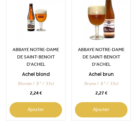
ABBAYE NOTRE-DAME
ABBAYE NOTRE-DAME
DE SAINT-BENOIT
DE SAINT-BENOIT
D'ACHEL
D'ACHEL
Achel blond
Achel brun
Blonde
8 °
33cl
Brune
8 °
33cl
Prix
Prix
2,24 €
2,27 €
Ajouter
Ajouter