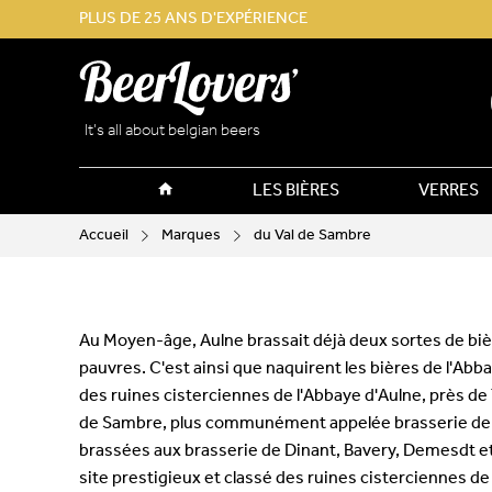
PLUS DE 25 ANS D'EXPÉRIENCE
It’s all about belgian beers
LES BIÈRES
VERRES
Accueil
Marques
du Val de Sambre
Au Moyen-âge, Aulne brassait déjà deux sortes de bières
pauvres. C'est ainsi que naquirent les bières de l'Abb
des ruines cisterciennes de l'Abbaye d'Aulne, près de 
de Sambre, plus communément appelée brasserie de l'
brassées aux brasserie de Dinant, Bavery, Demesdt et 
site prestigieux et classé des ruines cisterciennes de