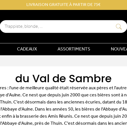
LIVRAISON GRATUITE À PARTIR DE 75€
Rechercher
CADEAUX
ASSORTIMENTS
NOUVE
du Val de Sambre
 : l'une de meilleure qualité était réservée aux pères et l'autre,
aye d'Aulne. Ce nest que depuis juin 2000 que ces bières sont à 
Thuin. C'est désormais dans les anciennes écuries, datant du 18è
Abbaye d'Aulne. Dans les années 50, les bières de l'Abbaye d'A
enfin à la brasserie des Amis Réunis. Ce nest que depuis juin 
 l'Abbaye d'Aulne, près de Thuin. C'est désormais dans les ancie