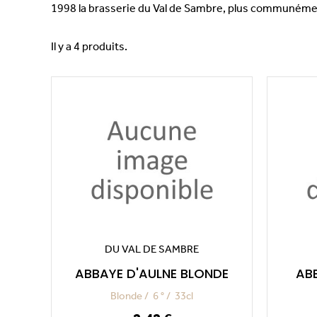
1998 la brasserie du Val de Sambre, plus communémen
Il y a 4 produits.
DU VAL DE SAMBRE
ABBAYE D'AULNE BLONDE
AB
Blonde
6 °
33cl
Prix