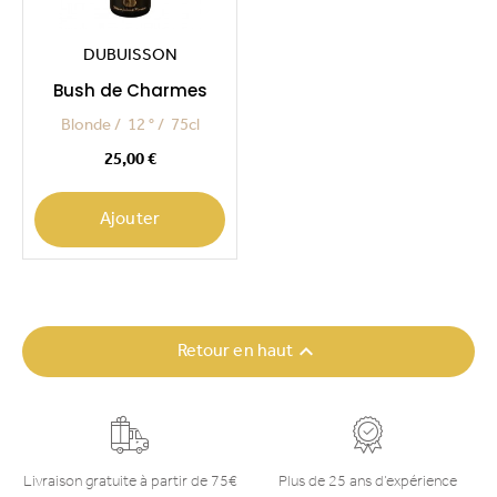
DUBUISSON
Bush de Charmes
Blonde
12 °
75cl
Prix
25,00 €
Ajouter

Retour en haut
Livraison gratuite à partir de 75€
Plus de 25 ans d’expérience