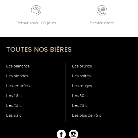
Retour sous 100 jours
Service client
TOUTES NOS BIÈRES
Les blanches
Les brunes
Les blondes
Les noires
Les ambrées
Les rouges
Les 15 cl
Les 50 cl
Les 25 cl
Les 75 cl
Les 33 cl
Les plus de 75 cl
Facebook
Instagram