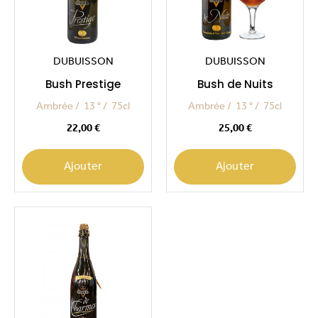
DUBUISSON
DUBUISSON
Bush Prestige
Bush de Nuits
Ambrée
13 °
75cl
Ambrée
13 °
75cl
Prix
Prix
22,00 €
25,00 €
Ajouter
Ajouter