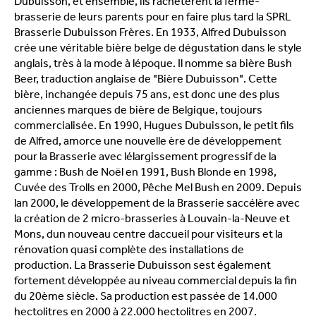
Dubuisson, et ensemble, ils rachetèrent la ferme-
brasserie de leurs parents pour en faire plus tard la SPRL
Brasserie Dubuisson Frères. En 1933, Alfred Dubuisson
crée une véritable bière belge de dégustation dans le style
anglais, très à la mode à lépoque. Il nomme sa bière Bush
Beer, traduction anglaise de "Bière Dubuisson". Cette
bière, inchangée depuis 75 ans, est donc une des plus
anciennes marques de bière de Belgique, toujours
commercialisée. En 1990, Hugues Dubuisson, le petit fils
de Alfred, amorce une nouvelle ère de développement
pour la Brasserie avec lélargissement progressif de la
gamme : Bush de Noël en 1991, Bush Blonde en 1998,
Cuvée des Trolls en 2000, Pêche Mel Bush en 2009. Depuis
lan 2000, le développement de la Brasserie saccélère avec
la création de 2 micro-brasseries à Louvain-la-Neuve et
Mons, dun nouveau centre daccueil pour visiteurs et la
rénovation quasi complète des installations de
production. La Brasserie Dubuisson sest également
fortement développée au niveau commercial depuis la fin
du 20ème siècle. Sa production est passée de 14.000
hectolitres en 2000 à 22.000 hectolitres en 2007.