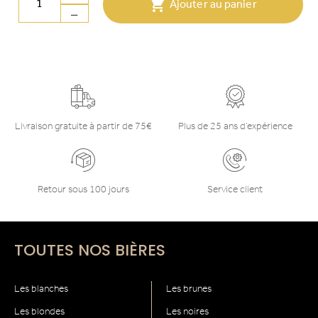

Ajouter au panier
Livraison gratuite à partir de 75€
Plus de 25 ans d’expérience
Retour sous 100 jours
Service client
TOUTES NOS BIÈRES
Les blanches
Les brunes
Les blondes
Les noires