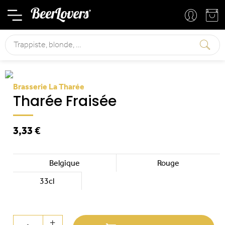
Mon compte
Mon panier
Rechercher
Brasserie La Tharée
Tharée Fraisée
3,33 €
Belgique
Rouge
33cl