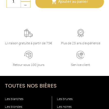

Ajouter au panier
Livraison gratuite à partir de 75€
Plus de 25 ans d’expérience
Retour sous 100 jours
Service client
TOUTES NOS BIÈRES
Les blanches
Les brunes
Les blondes
Les noires