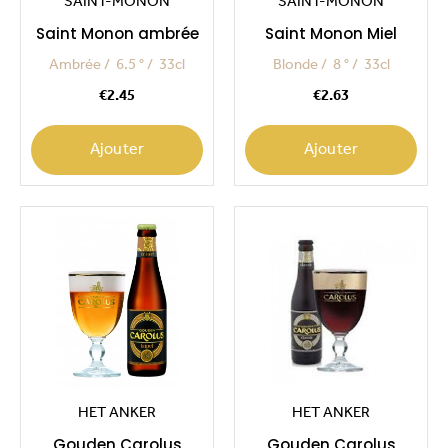
SAINT-MONON
SAINT-MONON
Saint Monon ambrée
Saint Monon Miel
Ambrée
6.5 °
33cl
Blonde
8 °
33cl
Price
Price
€2.45
€2.63
Ajouter
Ajouter
HET ANKER
HET ANKER
Gouden Carolus
Gouden Carolus