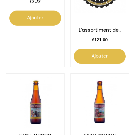
€2.72
Ajouter
L'assortiment de...
Price
€121.00
Ajouter