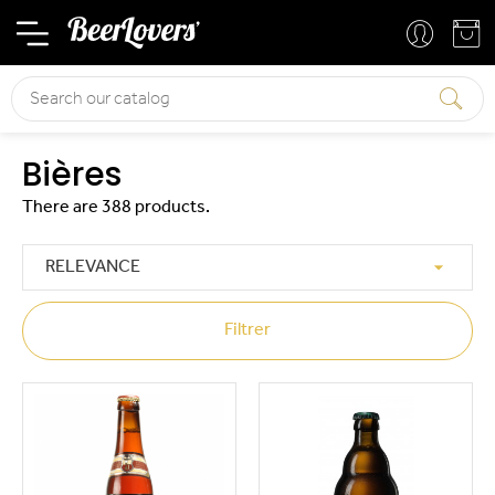
Basket
Your account
Search
Bières
There are 388 products.

RELEVANCE
Filtrer