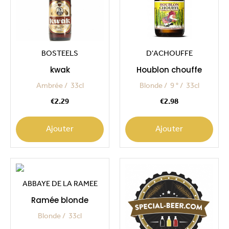
BOSTEELS
D'ACHOUFFE
kwak
Houblon chouffe
Ambrée
33cl
Blonde
9 °
33cl
Price
Price
€2.29
€2.98
Ajouter
Ajouter
ABBAYE DE LA RAMEE
Ramée blonde
Blonde
33cl
Price