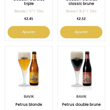
triple
classic brune
Blonde
9 °
33cl
Brune
8.5 °
33cl
Price
Price
€2.45
€2.12
Ajouter
Ajouter
BAVIK
BAVIK
Petrus blonde
Petrus double brune