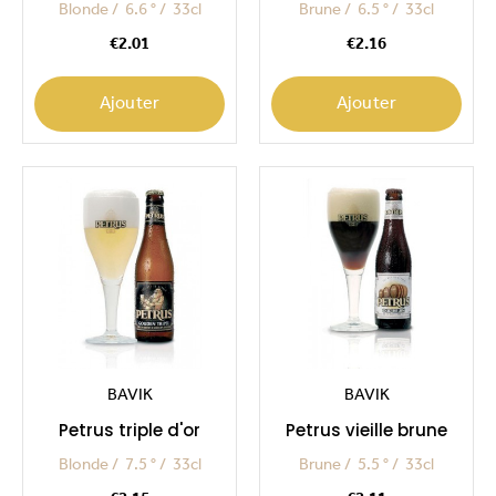
Blonde
6.6 °
33cl
Brune
6.5 °
33cl
Price
Price
€2.01
€2.16
Ajouter
Ajouter
BAVIK
BAVIK
Petrus triple d'or
Petrus vieille brune
Blonde
7.5 °
33cl
Brune
5.5 °
33cl
Price
Price