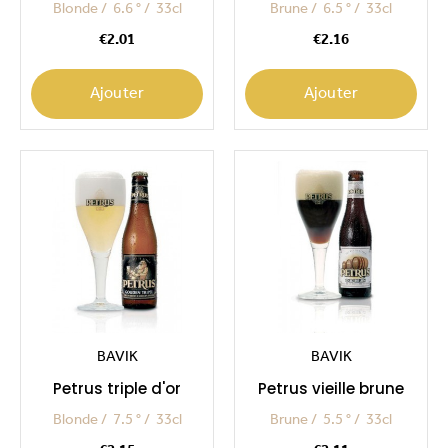
Blonde
6.6 °
33cl
Brune
6.5 °
33cl
Price
Price
€2.01
€2.16
Ajouter
Ajouter
BAVIK
BAVIK
Petrus triple d'or
Petrus vieille brune
Blonde
7.5 °
33cl
Brune
5.5 °
33cl
Price
Price