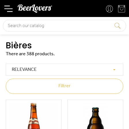
Basket
Your account
Search
Bières
There are 388 products.

RELEVANCE
Filtrer