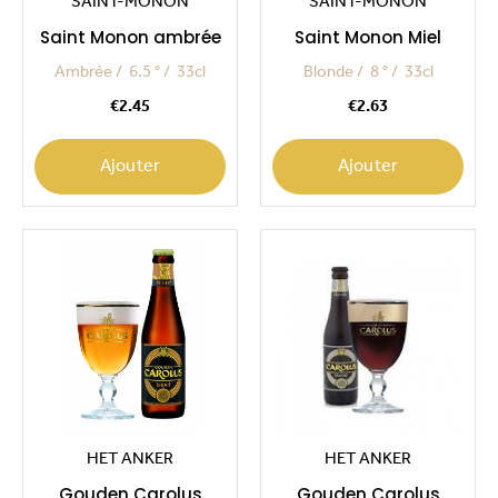
SAINT-MONON
SAINT-MONON
Saint Monon ambrée
Saint Monon Miel
Ambrée
6.5 °
33cl
Blonde
8 °
33cl
Price
Price
€2.45
€2.63
Ajouter
Ajouter
HET ANKER
HET ANKER
Gouden Carolus
Gouden Carolus