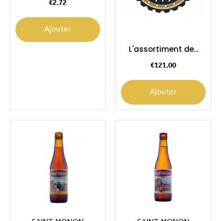
€2.72
Ajouter
L'assortiment de...
Price
€121.00
Ajouter