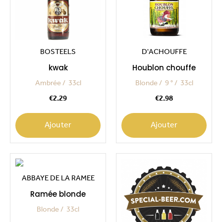
BOSTEELS
D'ACHOUFFE
kwak
Houblon chouffe
Ambrée
33cl
Blonde
9 °
33cl
Price
Price
€2.29
€2.98
Ajouter
Ajouter
ABBAYE DE LA RAMEE
Ramée blonde
Blonde
33cl
Price