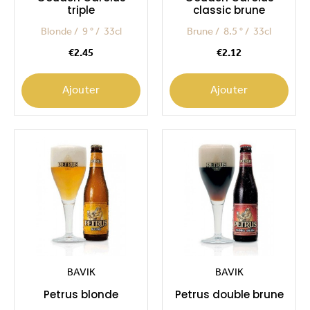
triple
classic brune
Blonde
9 °
33cl
Brune
8.5 °
33cl
Price
Price
€2.45
€2.12
Ajouter
Ajouter
BAVIK
BAVIK
Petrus blonde
Petrus double brune