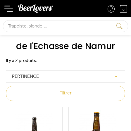
Mon compte
Mon panier
Rechercher
de l'Echasse de Namur
Il y a 2 produits.

PERTINENCE
Filtrer