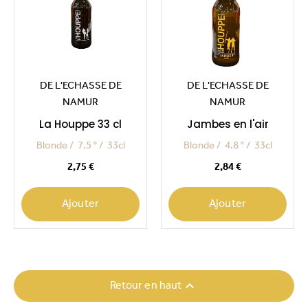
DE L'ECHASSE DE
DE L'ECHASSE DE
NAMUR
NAMUR
La Houppe 33 cl
Jambes en l'air
Blonde
7.5 °
33cl
Blonde
4.8 °
33cl
Prix
Prix
2,75 €
2,84 €
Ajouter
Ajouter

Retour en haut