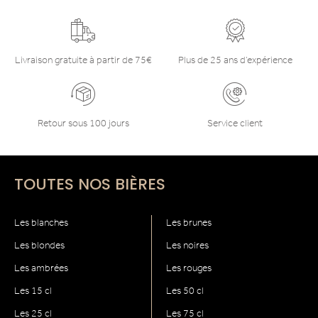
Livraison gratuite à partir de 75€
Plus de 25 ans d’expérience
Retour sous 100 jours
Service client
TOUTES NOS BIÈRES
Les blanches
Les brunes
Les blondes
Les noires
Les ambrées
Les rouges
Les 15 cl
Les 50 cl
Les 25 cl
Les 75 cl