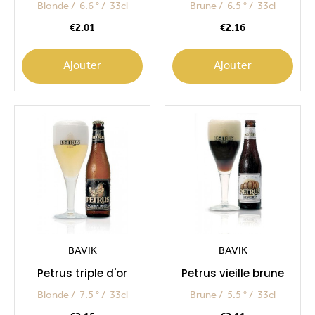
Blonde
6.6 °
33cl
Brune
6.5 °
33cl
Price
Price
€2.01
€2.16
Ajouter
Ajouter
BAVIK
BAVIK
Petrus triple d'or
Petrus vieille brune
Blonde
7.5 °
33cl
Brune
5.5 °
33cl
Price
Price