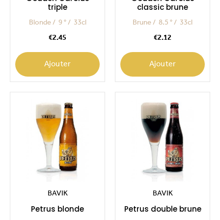
triple
classic brune
Blonde
9 °
33cl
Brune
8.5 °
33cl
Price
Price
€2.45
€2.12
Ajouter
Ajouter
BAVIK
BAVIK
Petrus blonde
Petrus double brune