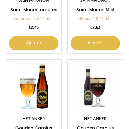
SAINT-MONON
SAINT-MONON
Saint Monon ambrée
Saint Monon Miel
Ambrée
6.5 °
33cl
Blonde
8 °
33cl
Price
Price
€2.45
€2.63
Ajouter
Ajouter
HET ANKER
HET ANKER
Gouden Carolus
Gouden Carolus