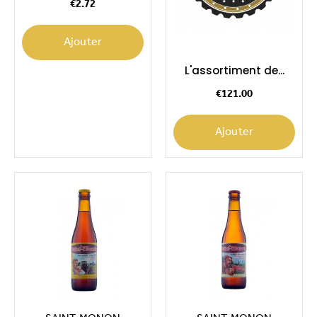
€2.72
Ajouter
L'assortiment de...
Price
€121.00
Ajouter