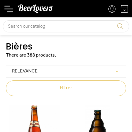
Basket
Your account
Search
Bières
There are 388 products.

RELEVANCE
Filtrer