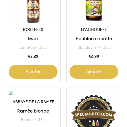
BOSTEELS
D'ACHOUFFE
kwak
Houblon chouffe
Ambrée
33cl
Blonde
9 °
33cl
Price
Price
€2.29
€2.98
Ajouter
Ajouter
ABBAYE DE LA RAMEE
Ramée blonde
Blonde
33cl
Price