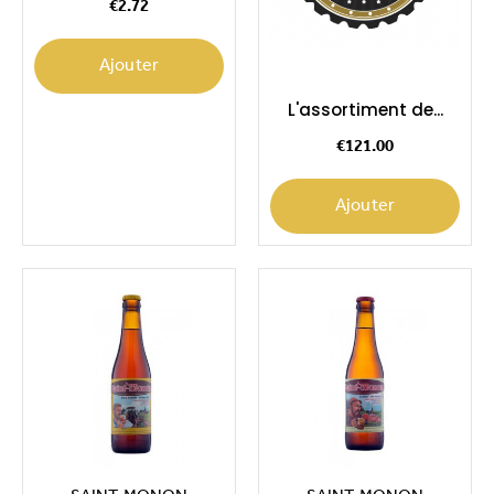
€2.72
Ajouter
L'assortiment de...
Price
€121.00
Ajouter