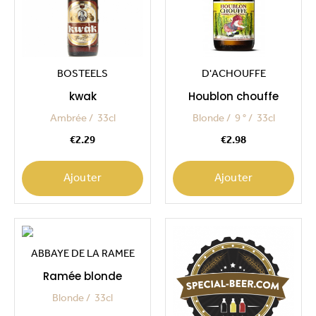
BOSTEELS
D'ACHOUFFE
kwak
Houblon chouffe
Ambrée
33cl
Blonde
9 °
33cl
Price
Price
€2.29
€2.98
Ajouter
Ajouter
ABBAYE DE LA RAMEE
Ramée blonde
Blonde
33cl
Price