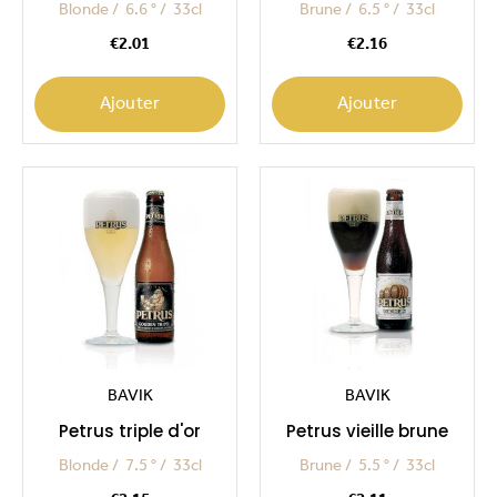
Blonde
6.6 °
33cl
Brune
6.5 °
33cl
Price
Price
€2.01
€2.16
Ajouter
Ajouter
BAVIK
BAVIK
Petrus triple d'or
Petrus vieille brune
Blonde
7.5 °
33cl
Brune
5.5 °
33cl
Price
Price