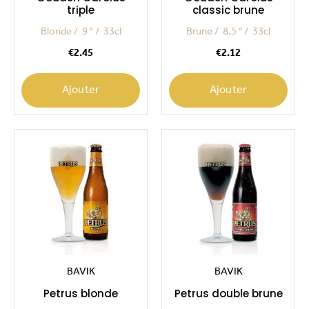
triple
classic brune
Blonde
9 °
33cl
Brune
8.5 °
33cl
Price
Price
€2.45
€2.12
Ajouter
Ajouter
BAVIK
BAVIK
Petrus blonde
Petrus double brune