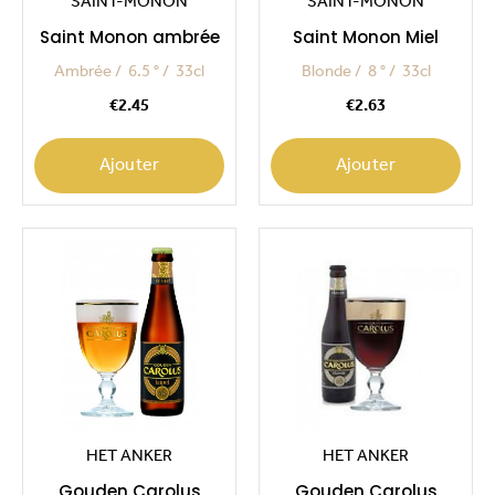
SAINT-MONON
SAINT-MONON
Saint Monon ambrée
Saint Monon Miel
Ambrée
6.5 °
33cl
Blonde
8 °
33cl
Price
Price
€2.45
€2.63
Ajouter
Ajouter
HET ANKER
HET ANKER
Gouden Carolus
Gouden Carolus