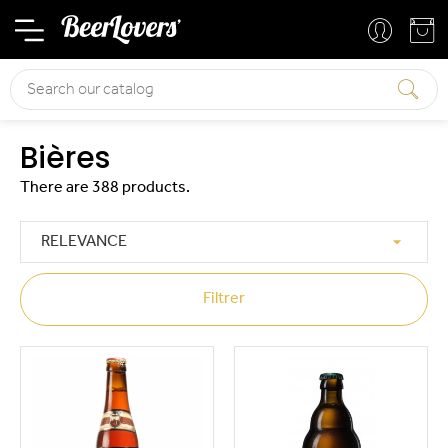
Basket
Your account
Search
Bières
There are 388 products.

RELEVANCE
Filtrer