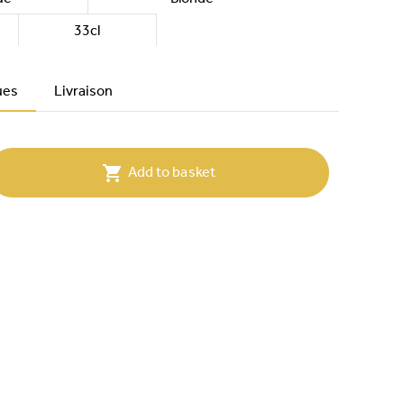
33cl
ues
Livraison

Add to basket