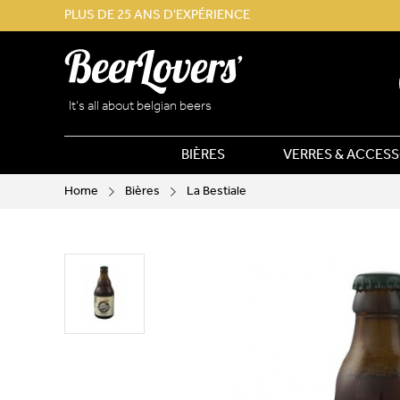
PLUS DE 25 ANS D'EXPÉRIENCE
It’s all about belgian beers
BIÈRES
VERRES & ACCESS
Home
Bières
La Bestiale