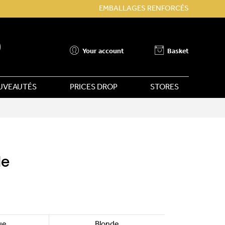
EMBALLAGES RENFORCÉS
Your account
Basket
UVEAUTÉS
PRICES DROP
STORES
le
ue
Blonde