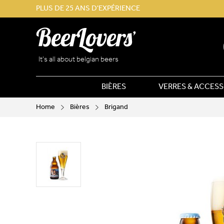
PLUS DE 25 ANS D'EXPÉRIENCE
It’s all about belgian beers
BIÈRES
VERRES & ACCESS
Home
Bières
Brigand