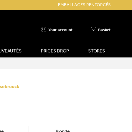
EMBALLAGES RENFORCÉS
Your account
Basket
UVEAUTÉS
PRICES DROP
STORES
nsebrouck
ue
Blonde