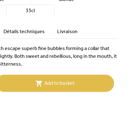
33cl
Détails techniques
Livraison
ch escape superb fine bubbles forming a collar that
lightly. Both sweet and rebellious, long in the mouth, it
bitterness.

Add to basket