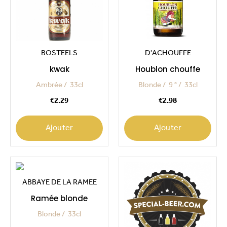
BOSTEELS
D'ACHOUFFE
kwak
Houblon chouffe
Ambrée
33cl
Blonde
9 °
33cl
Price
Price
€2.29
€2.98
Ajouter
Ajouter
ABBAYE DE LA RAMEE
Ramée blonde
Blonde
33cl
Price