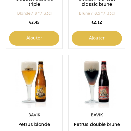
triple
classic brune
Blonde
9 °
33cl
Brune
8.5 °
33cl
Price
Price
€2.45
€2.12
Ajouter
Ajouter
BAVIK
BAVIK
Petrus blonde
Petrus double brune