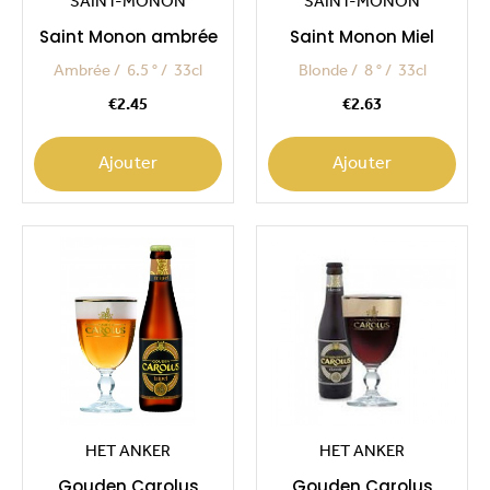
SAINT-MONON
SAINT-MONON
Saint Monon ambrée
Saint Monon Miel
Ambrée
6.5 °
33cl
Blonde
8 °
33cl
Price
Price
€2.45
€2.63
Ajouter
Ajouter
HET ANKER
HET ANKER
Gouden Carolus
Gouden Carolus