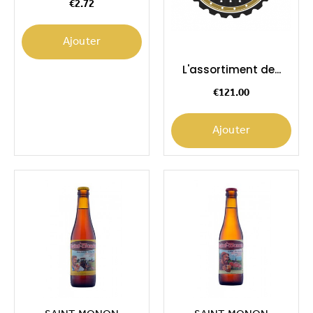
€2.72
Ajouter
L'assortiment de...
Price
€121.00
Ajouter