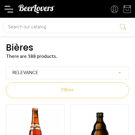
Basket
Your account
Search
Bières
There are 388 products.

RELEVANCE
Filtrer