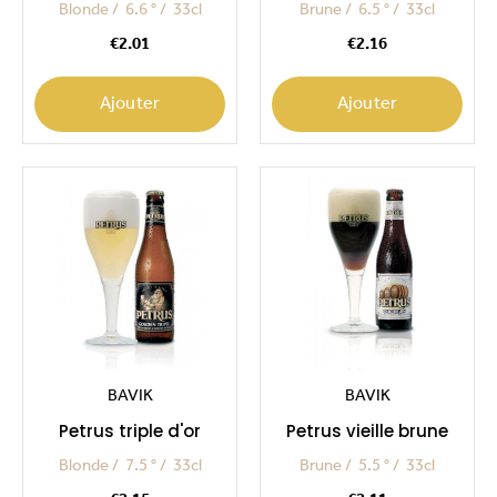
Blonde
6.6 °
33cl
Brune
6.5 °
33cl
Price
Price
€2.01
€2.16
Ajouter
Ajouter
BAVIK
BAVIK
Petrus triple d'or
Petrus vieille brune
Blonde
7.5 °
33cl
Brune
5.5 °
33cl
Price
Price