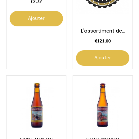
€2.72
Ajouter
L'assortiment de...
Price
€121.00
Ajouter