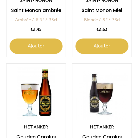
SAINT-MONON
SAINT-MONON
Saint Monon ambrée
Saint Monon Miel
Ambrée
6.5 °
33cl
Blonde
8 °
33cl
Price
Price
€2.45
€2.63
Ajouter
Ajouter
HET ANKER
HET ANKER
Gouden Carolus
Gouden Carolus