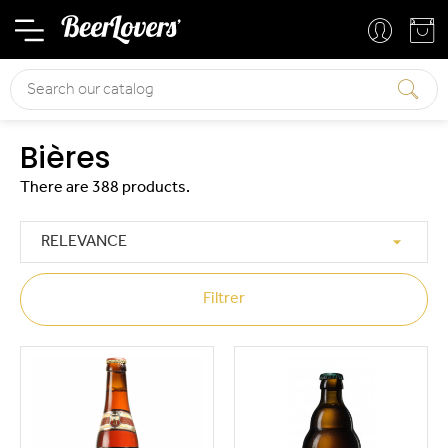
Basket
Your account
Search
Bières
There are 388 products.

RELEVANCE
Filtrer