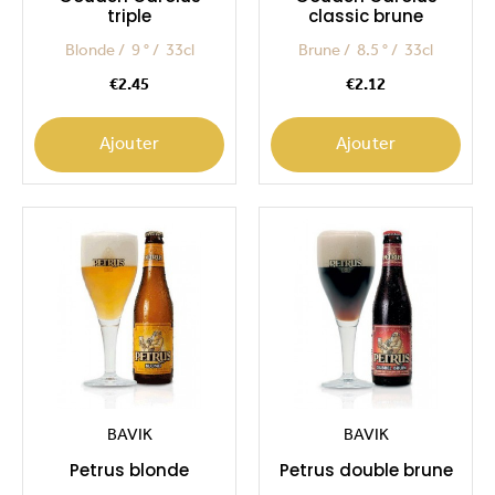
triple
classic brune
Blonde
9 °
33cl
Brune
8.5 °
33cl
Price
Price
€2.45
€2.12
Ajouter
Ajouter
BAVIK
BAVIK
Petrus blonde
Petrus double brune