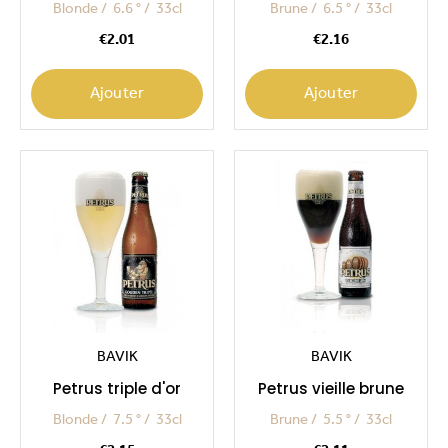
Blonde
6.6 °
33cl
Brune
6.5 °
33cl
Price
Price
€2.01
€2.16
Ajouter
Ajouter
BAVIK
BAVIK
Petrus triple d'or
Petrus vieille brune
Blonde
7.5 °
33cl
Brune
5.5 °
33cl
Price
Price