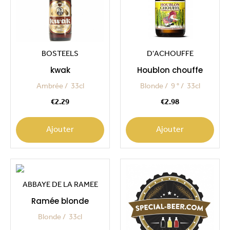
BOSTEELS
D'ACHOUFFE
kwak
Houblon chouffe
Ambrée
33cl
Blonde
9 °
33cl
Price
Price
€2.29
€2.98
Ajouter
Ajouter
ABBAYE DE LA RAMEE
Ramée blonde
Blonde
33cl
Price