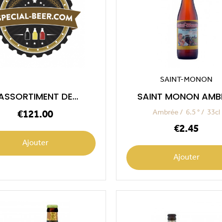
SAINT-MONON
'ASSORTIMENT DE...
SAINT MONON AMB
Price
Ambrée
6.5 °
33cl
€121.00
Price
€2.45
Ajouter
Ajouter