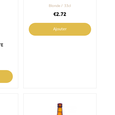
Blonde
33cl
Price
€2.72
Ajouter
FE