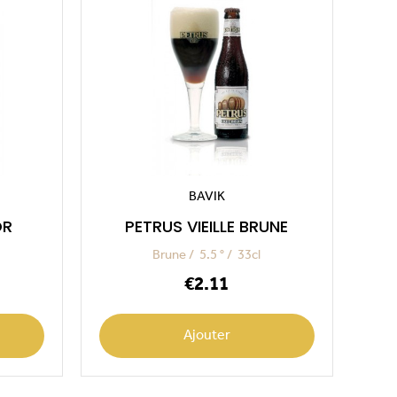
BAVIK
OR
PETRUS VIEILLE BRUNE
Brune
5.5 °
33cl
Price
€2.11
Ajouter