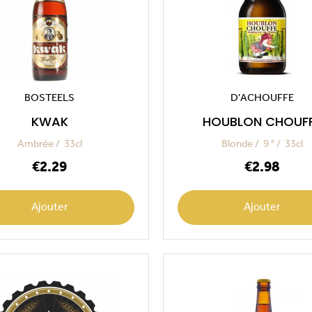
BOSTEELS
D'ACHOUFFE
KWAK
HOUBLON CHOUF
Ambrée
33cl
Blonde
9 °
33cl
Price
Price
€2.29
€2.98
Ajouter
Ajouter