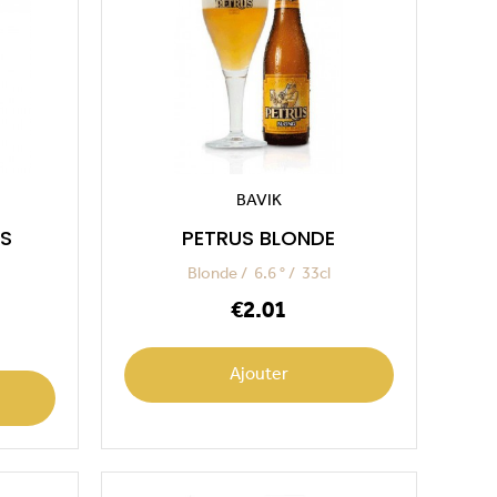
BAVIK
S
PETRUS BLONDE
Blonde
6.6 °
33cl
Price
€2.01
Ajouter