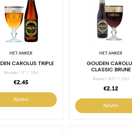
HET ANKER
HET ANKER
DEN CAROLUS TRIPLE
GOUDEN CAROLU
CLASSIC BRUNE
Blonde
9 °
33cl
Brune
8.5 °
33cl
Price
€2.45
Price
€2.12
Ajouter
Ajouter