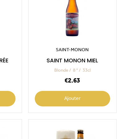
SAINT-MONON
RÉE
SAINT MONON MIEL
Blonde
8 °
33cl
Price
€2.63
Ajouter