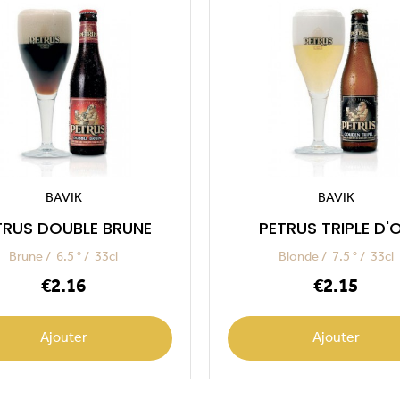
BAVIK
BAVIK
TRUS DOUBLE BRUNE
PETRUS TRIPLE D'
Brune
6.5 °
33cl
Blonde
7.5 °
33cl
Price
Price
€2.16
€2.15
Ajouter
Ajouter