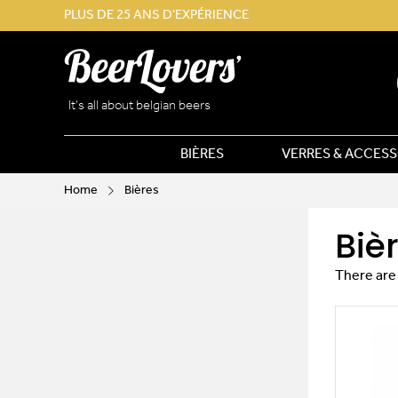
PLUS DE 25 ANS D'EXPÉRIENCE
It’s all about belgian beers
BIÈRES
VERRES & ACCESS
Home
Bières
Biè
There are