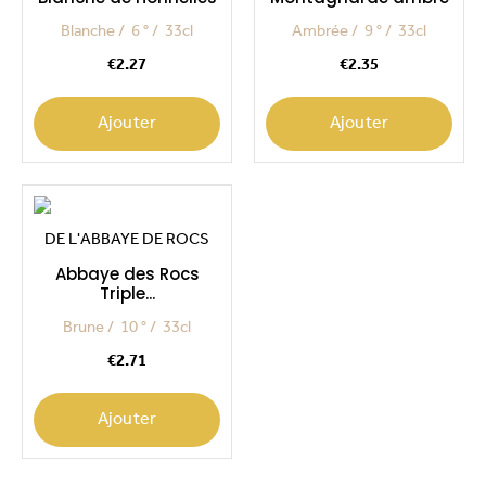
Blanche
6 °
33cl
Ambrée
9 °
33cl
Price
Price
€2.27
€2.35
Ajouter
Ajouter
DE L'ABBAYE DE ROCS
Abbaye des Rocs
Triple...
Brune
10 °
33cl
Price
€2.71
Ajouter