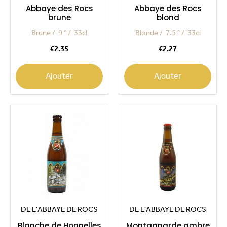
Abbaye des Rocs
Abbaye des Rocs
brune
blond
Brune
9 °
33cl
Blonde
7.5 °
33cl
Price
Price
€2.35
€2.27
Ajouter
Ajouter
DE L'ABBAYE DE ROCS
DE L'ABBAYE DE ROCS
Blanche de Honnelles
Montagnarde ambre